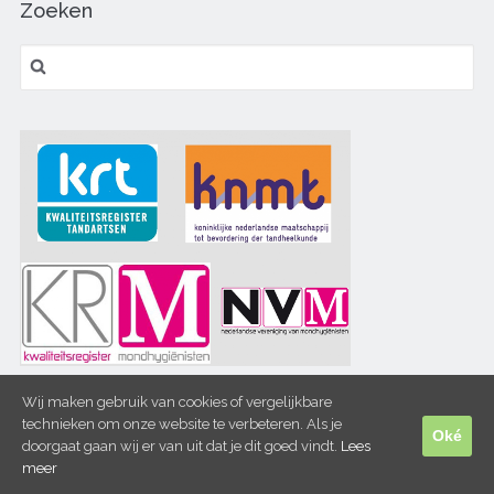
Zoeken
Zoeken
naar:
Wij maken gebruik van cookies of vergelijkbare
technieken om onze website te verbeteren. Als je
Oké
doorgaat gaan wij er van uit dat je dit goed vindt.
Lees
meer