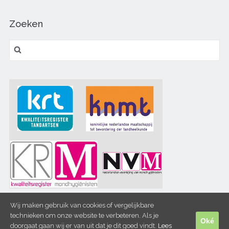
Zoeken
Zoeken
naar:
Wij maken gebruik van cookies of vergelijkbare
technieken om onze website te verbeteren. Als je
Oké
doorgaat gaan wij er van uit dat je dit goed vindt.
Lees