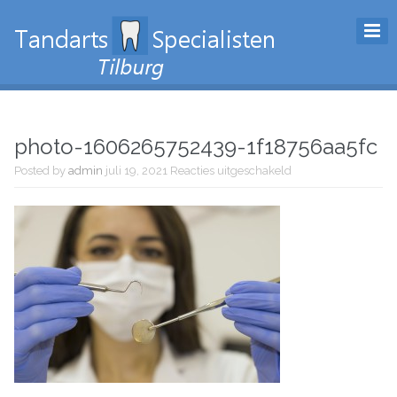
photo-1606265752439-1f18756aa5fc
voor
Posted by
admin
juli 19, 2021
Reacties uitgeschakeld
photo-
1606265752439-
1f18756aa5fc