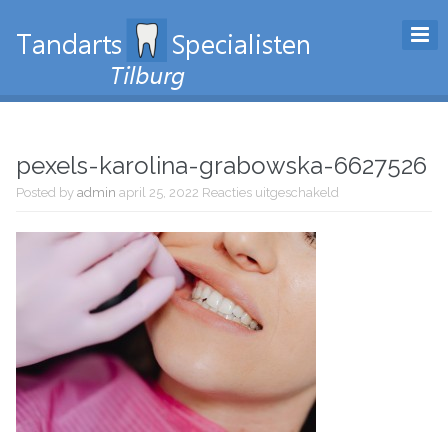
pexels-karolina-grabowska-6627526
voor
Posted by
admin
april 25, 2022
Reacties uitgeschakeld
pexels-
karolina-
grabowska-
6627526