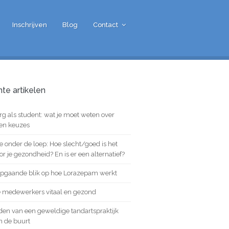
Inschrijven
Blog
Contact
te artikelen
g als student: wat je moet weten over
 en keuzes
e onder de loep: Hoe slecht/goed is het
or je gezondheid? En is er een alternatief?
epgaande blik op hoe Lorazepam werkt
e medewerkers vitaal en gezond
den van een geweldige tandartspraktijk
in de buurt