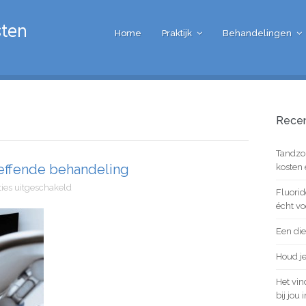
Home
Praktijk
Behandelingen
Recen
Tandzor
reffende behandeling
kosten
voor
ies uitgeschakeld
Fluorid
Parodontologie:
écht vo
Een
doeltreffende
Een di
behandeling
Houd j
Het vin
bij jou 