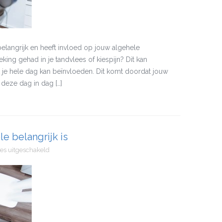
elangrijk en heeft invloed op jouw algehele
ing gehad in je tandvlees of kiespijn? Dit kan
 je hele dag kan beïnvloeden. Dit komt doordat jouw
e deze dag in dag […]
e belangrijk is
voor
ies uitgeschakeld
Waarom
een
tandartscontrole
belangrijk
is